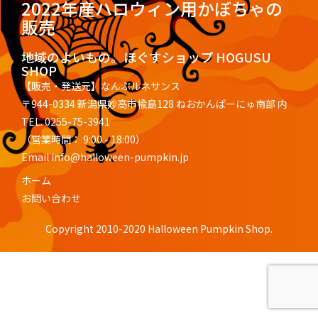
2022年産ハロウィン用かぼちゃの
販売
地域のよいもの。ほぐすショップ HOGUSU
SHOP
【販売・発送元】なんぶルネサンス
〒944-0334 新潟県妙高市楡島128 ねおかんぱーにゅ南部 内
TEL.
0255-75-3941
（営業時間： 9:00 - 18:00）
Email
info@halloween-pumpkin.jp
ホーム
お問い合わせ
Copyright 2010-2020 Halloween Pumpkin Shop.