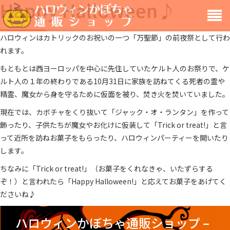
Happy Halloween♪
メ
ニ
ハロウィンはカトリックのお祝いの一つ「万聖節」の前夜祭として行わ
れます。
ュ
もともとは西ヨーロッパを中心に先住していたケルト人のお祭りで、ケ
ー
ルト人の１年の終わりである10月31日に家族を訪ねてくる死者の霊や
精霊、魔女から身を守るために仮面を被り、焚き火を焚いていました。
現在では、カボチャをくり抜いて「ジャック・オ・ランタン」を作って
飾ったり、子供たちが魔女やお化けに仮装して「Trick or treat!」と言
って近所を訪ねお菓子をもらったり、ハロウィンパーティーを開いたり
します。
ちなみに「Trick or treat!」（お菓子をくれなきゃ、いたずらする
ぞ！）と言われたら「Happy Halloween!」と応えてお菓子をあげてく
ださいね♪
ハロウィンかぼちゃ通販ショップ –